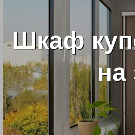
Шкаф куп
на