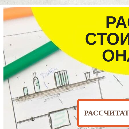
РА
СТО
ОН
РАССЧИТА