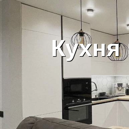
К
ухня