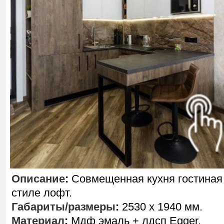
Описание
:
Совмещенная кухня гостиная
стиле лофт.
Габариты/размеры
:
2530 х 1940 мм.
Материал
:
Мдф эмаль + лдсп Egger.