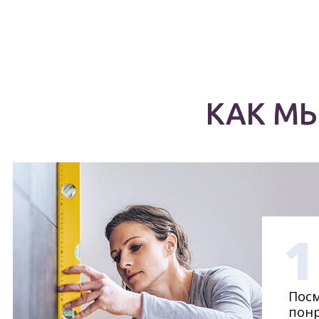
КАК М
1
Посм
понр